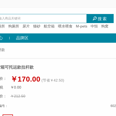
I
搜索
厕所
狗厕所
尿片
猫砂
航空箱
喂水喂食
M-pets
中恒
狗窝
心
品牌区
杆款
空箱可托运款拉杆款
￥170.00
价：
(节省￥42.50)
税
￥0.00
价：
￥212.50
编号：
602