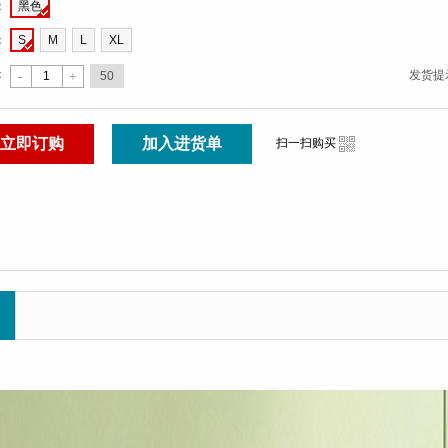
：
黑色
：
S
M
L
XL
：
发货提
50
-
+
立即订购
加入进货单
i
扫一扫购买