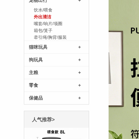
宠物出行
+
饮水/喂食
外出清洁
嘴套/响片/项圈
箱包/笼子
牵引绳/胸背/服装
猫咪玩具
+
狗玩具
+
主粮
+
零食
+
保健品
+
人气推荐>