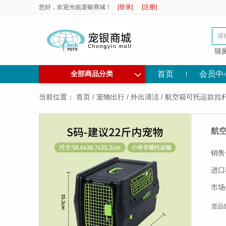
您好，欢迎光临宠银商城！
[登录]
[注册]
猫
◇
首页
会员中
全部商品分类
当前位置：
首页
/
宠物出行
/
外出清洁
/
航空箱可托运款拉
航
销售
进口
市场
货品