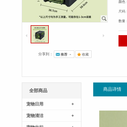
颜色
尺码
J
数量
4
5
分享到：
@
推荐
7
.
收藏
商品详情
全部商品
宠物日用
+
宠物清洁
+