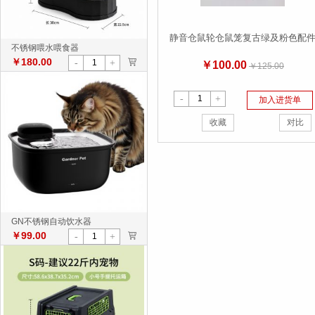
静音仓鼠轮仓鼠笼复古绿及粉色配
不锈钢喂水喂食器
￥180.00
>
-
+
￥100.00
￥125.00
-
+
加入进货单
收藏
对比
GN不锈钢自动饮水器
￥99.00
>
-
+