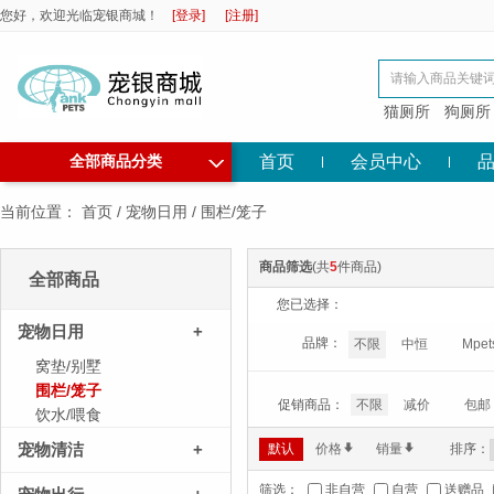
您好，欢迎光临宠银商城！
[登录]
[注册]
猫厕所
狗厕所
◇
首页
会员中心
全部商品分类
当前位置：
首页
/
宠物日用
/
围栏/笼子
商品筛选
(共
5
件商品)
全部商品
您已选择：
宠物日用
+
品牌：
不限
中恒
Mpet
窝垫/别墅
围栏/笼子
促销商品：
不限
减价
包邮
饮水/喂食
宠物清洁
+
默认
价格
*
销量
*
排序：
筛选：
非自营
自营
送赠品