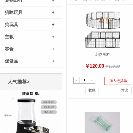
宠物出行
+
猫咪玩具
+
狗玩具
+
主粮
+
零食
+
宠物围栏
保健品
+
￥120.00
￥150.00
-
+
加入进货单
人气推荐>
收藏
对比