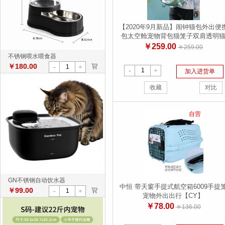
【2020年9月新品】闹钟猫包外出便
包太空舱宠物背包猫笼子双肩透明
书包狗装猫咪用品
￥259.00
￥259.00
不锈钢喂水喂食器
￥180.00
>
-
+
-
+
加入进货单
收藏
对比
自营
GN不锈钢自动饮水器
中恒 带天窗手提式航空箱6009手提
￥99.00
>
-
+
宠物外出出行【CY】
￥78.00
￥136.00