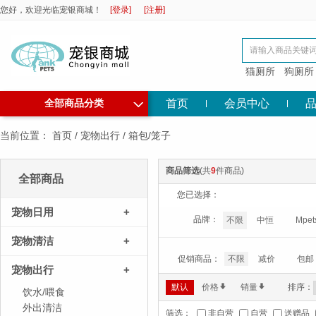
您好，欢迎光临宠银商城！
[登录]
[注册]
猫厕所
狗厕所
◇
首页
会员中心
全部商品分类
当前位置：
首页
/
宠物出行
/
箱包/笼子
商品筛选
(共
9
件商品)
全部商品
您已选择：
宠物日用
+
品牌：
不限
中恒
Mpet
宠物清洁
+
促销商品：
不限
减价
包邮
宠物出行
+
默认
价格
*
销量
*
排序：
饮水/喂食
外出清洁
筛选：
非自营
自营
送赠品