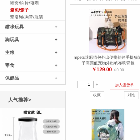
嘴套/响片/项圈
箱包/笼子
牵引绳/胸背/服装
猫咪玩具
+
狗玩具
+
主粮
+
mpets迷彩猫包外出便携斜跨手提猫
子高颜值宠物外出帆布狗背包
零食
+
￥129.00
￥0.00
保健品
+
-
+
加入进货单
收藏
对比
人气推荐>