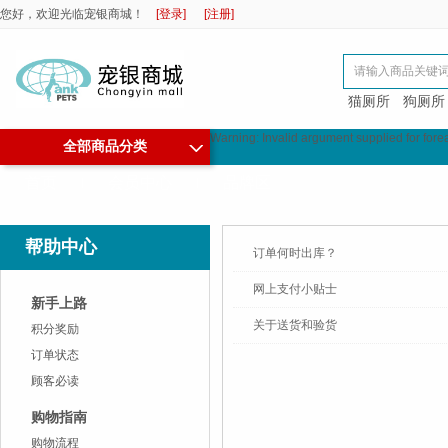
您好，欢迎光临宠银商城！
[登录]
[注册]
猫厕所
狗厕所
Warning: Invalid argument supplied for fo
◇
全部商品分类
首页
会员中心
品牌区
帮助中心
订单何时出库？
网上支付小贴士
新手上路
关于送货和验货
积分奖励
订单状态
顾客必读
购物指南
购物流程