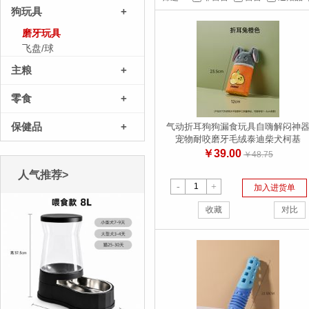
狗玩具
+
磨牙玩具
飞盘/球
主粮
+
零食
+
保健品
+
气动折耳狗狗漏食玩具自嗨解闷神
宠物耐咬磨牙毛绒泰迪柴犬柯基
￥39.00
￥48.75
人气推荐>
-
+
加入进货单
收藏
对比