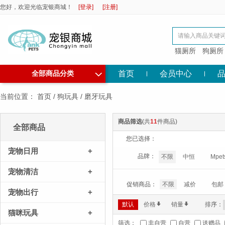
您好，欢迎光临宠银商城！
[登录]
[注册]
猫厕所
狗厕所
◇
首页
会员中心
全部商品分类
当前位置：
首页
/
狗玩具
/
磨牙玩具
商品筛选
(共
11
件商品)
全部商品
您已选择：
宠物日用
+
品牌：
不限
中恒
Mpet
宠物清洁
+
促销商品：
不限
减价
包邮
宠物出行
+
默认
价格
*
销量
*
排序：
猫咪玩具
+
筛选：
非自营
自营
送赠品