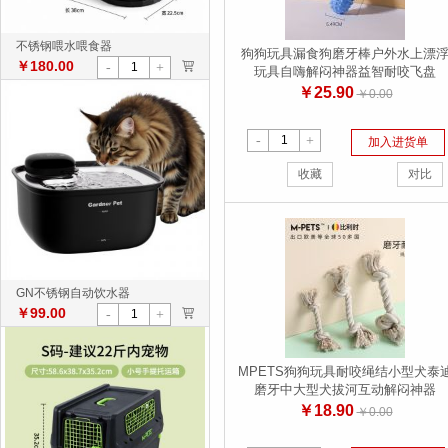
不锈钢喂水喂食器
狗狗玩具漏食狗磨牙棒户外水上漂
￥180.00
>
-
+
玩具自嗨解闷神器益智耐咬飞盘
￥25.90
￥0.00
-
+
加入进货单
收藏
对比
GN不锈钢自动饮水器
￥99.00
>
-
+
MPETS狗狗玩具耐咬绳结小型犬泰
磨牙中大型犬拔河互动解闷神器
￥18.90
￥0.00