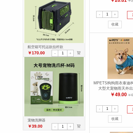
￥20.61
￥2
-
+
收藏
航空箱可托运款拉杆款
￥170.00
>
-
+
MPETS狗狗雨衣泰迪
大型犬宠物雨天外出
￥49.00
￥6
-
+
收藏
宠物洗脚器
￥39.00
>
-
+