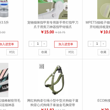
3.5升
宠物猫咪指甲剪专用新手带灯指甲刀
MPETS猫梳子
爪子用剪刀神器指甲钳猫爪
开结梳排梳宠
￥15.00
￥10.
.00
￥18.75
-
+
-
+
加入进货单
加入进货单
对比
收藏
对比
收藏
带逗猫棒耐咬羽毛
网红狗狗牵引绳小型中型犬狗链子遛
ECO狗
闷逗猫神器
狗背心式狗绳子泰迪金毛胸背带