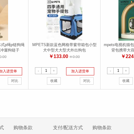
体式p绳p链狗绳
MPETS新款蓝色网格带窗帘箱包小型
mpets电视机
冲遛狗链子
犬中型犬大型犬外出狗包
背包携带大
￥133.00
￥224
.00
￥0.00
-
+
-
+
加入进货单
加入进货单
对比
收藏
对比
收藏
式
购物条款
支付/配送方式
购物条款