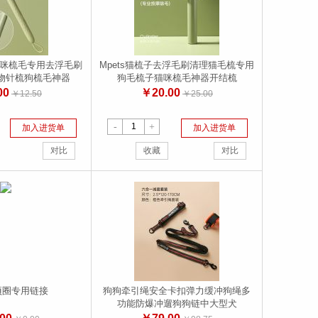
猫咪梳毛专用去浮毛刷
Mpets猫梳子去浮毛刷清理猫毛梳专用
物针梳狗梳毛神器
狗毛梳子猫咪梳毛神器开结梳
00
￥20.00
￥12.50
￥25.00
-
+
加入进货单
加入进货单
对比
收藏
对比
项圈专用链接
狗狗牵引绳安全卡扣弹力缓冲狗绳多
功能防爆冲遛狗狗链中大型犬