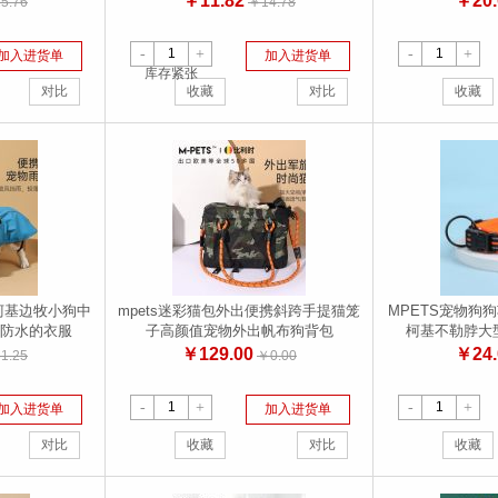
￥11.82
￥20.
5.76
￥14.78
-
+
-
+
加入进货单
加入进货单
库存紧张
对比
收藏
对比
收藏
柯基边牧小狗中
mpets迷彩猫包外出便携斜跨手提猫笼
MPETS宠物狗
防水的衣服
子高颜值宠物外出帆布狗背包
柯基不勒脖大
￥129.00
￥24.
1.25
￥0.00
-
+
-
+
加入进货单
加入进货单
对比
收藏
对比
收藏