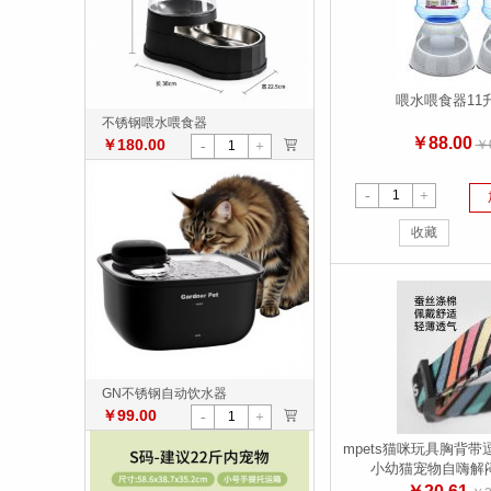
喂水喂食器11升
不锈钢喂水喂食器
￥88.00
￥180.00
￥0
>
-
+
-
+
收藏
GN不锈钢自动饮水器
￥99.00
>
-
+
mpets猫咪玩具胸背
小幼猫宠物自嗨解