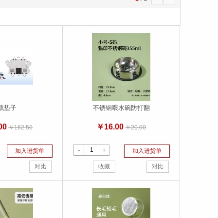
载垫子
不锈钢喂水碗防打翻
00
￥16.00
￥162.50
￥20.00
-
+
加入进货单
加入进货单
对比
收藏
对比