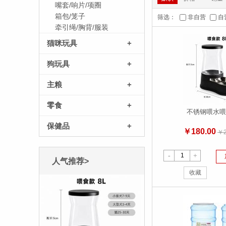
嘴套/响片/项圈
箱包/笼子
筛选：
非自营
自
牵引绳/胸背/服装
猫咪玩具
+
狗玩具
+
主粮
+
零食
+
不锈钢喂水喂
保健品
+
￥180.00
￥2
-
+
人气推荐>
收藏