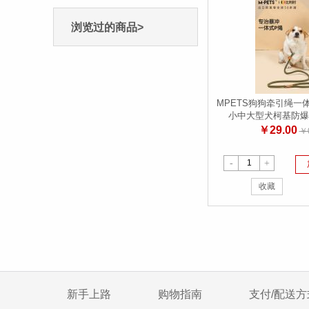
浏览过的商品>
MPETS狗狗牵引绳一
小中大型犬柯基防爆
￥29.00
￥0
-
+
收藏
新手上路
购物指南
支付/配送方