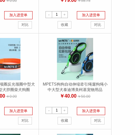
00
￥79.00
￥0.00
￥98.75
-
+
加入进货单
加入进货单
对比
收藏
对比
狗项圈反光颈圈中型犬
MPETS狗狗自动伸缩牵引绳遛狗绳小
型犬脖圈柴犬狗圈
中大型犬泰迪博美柯基宠物用品
00
￥40.00
￥0.00
￥50.00
-
+
加入进货单
加入进货单
对比
收藏
对比