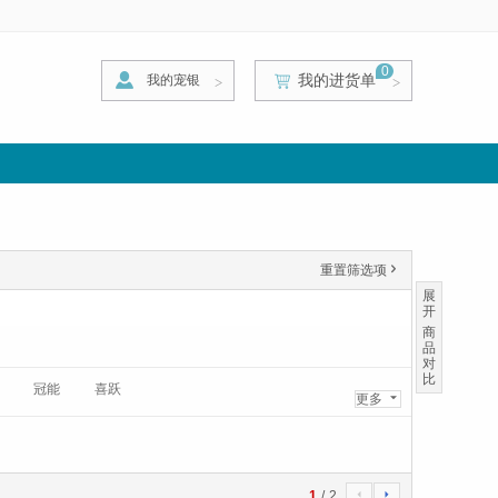
0
我的进货单
我的宠银
>
>
>
重置筛选项
'
展
开
商
品
对
比
冠能
喜跃
更多
6
1
/
2
4
5