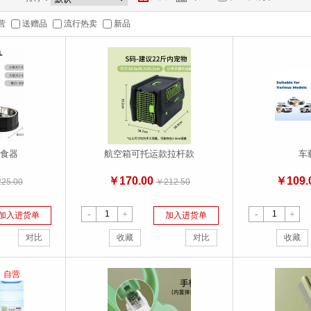
营
送赠品
流行热卖
新品
食器
航空箱可托运款拉杆款
车
￥170.00
￥109.
25.00
￥212.50
-
+
-
+
加入进货单
加入进货单
对比
收藏
对比
收藏
自营