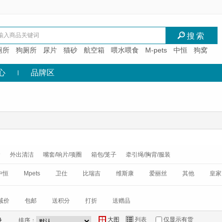
I
搜索
厕所
狗厕所
尿片
猫砂
航空箱
喂水喂食
M-pets
中恒
狗窝
心
品牌区
食
外出清洁
嘴套/响片/项圈
箱包/笼子
牵引绳/胸背/服装
中恒
Mpets
卫仕
比瑞吉
维斯康
爱丽丝
其他
皇家
减价
包邮
送积分
打折
送赠品
大图
列表
仅显示有货
Y
Z
*
排序：