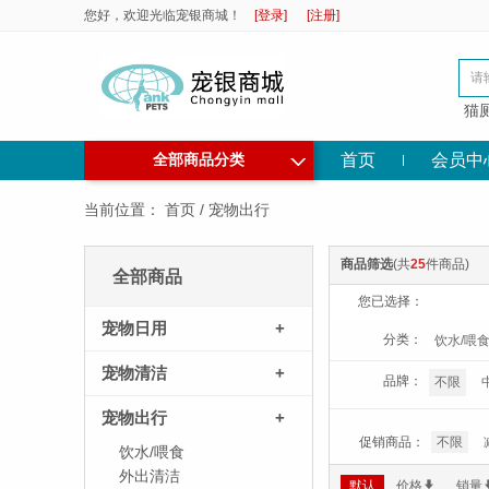
您好，欢迎光临宠银商城！
[登录]
[注册]
猫
◇
首页
会员中
全部商品分类
当前位置：
首页
/
宠物出行
商品筛选
(共
25
件商品)
全部商品
您已选择：
宠物日用
+
分类：
饮水/喂
宠物清洁
+
品牌：
不限
宠物出行
+
促销商品：
不限
饮水/喂食
外出清洁
默认
价格
*
销量