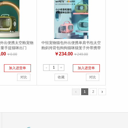
猫包外出便携太空舱宠物
中恒宠物猫包外出便携单肩书包太空
容量手提猫咪出门
舱斜挎背包狗狗猫咪猫笼子外带携带
用品
.00
￥234.00
￥0.00
￥249.00
-
+
加入进货单
加入进货单
对比
收藏
对比
‹
›
1
2